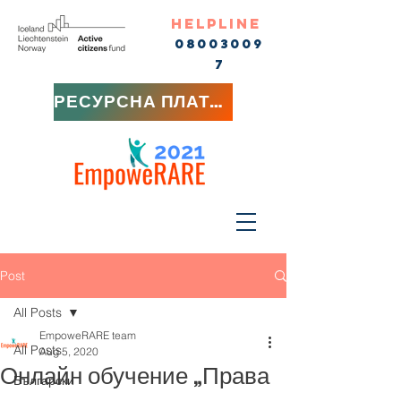
HELPLINE
08003009
7
РЕСУРСНА ПЛАТФОРМА
Post
All Posts
EmpoweRARE team
All Posts
Aug 5, 2020
Онлайн обучение „Права
Български