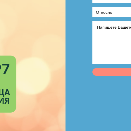
97
ЩА
ИЯ