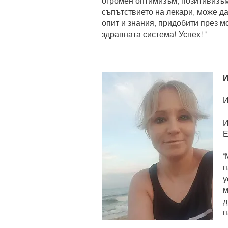
огромен оптимизъм, позитивизъм,
съпътствието на лекари, може д
опит и знания, придобити през м
здравната система! Успех! "
И
И
И
Е
"
п
у
м
д
п