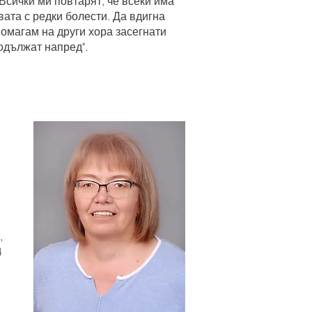
Всички ми повтарят, че всеки има
вата с редки болести. Да вдигна
помагам на други хора засегнати
родължат напред".
,
4