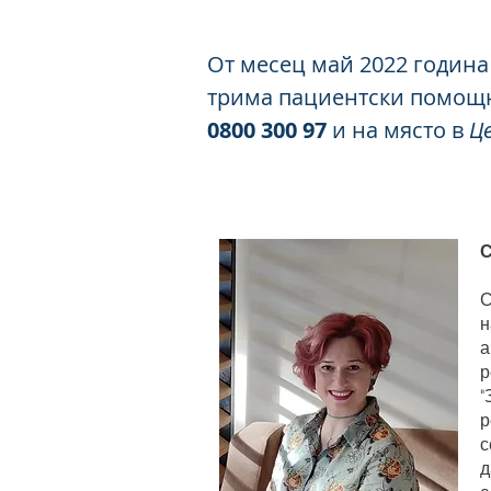
От месец май 2022 година
трима пациентски помощн
0800 300 97
и на място в
Ц
С
С
н
а
р
"
р
с
д