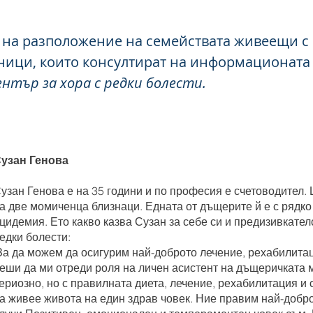
 на разположение на семействата живеещи с 
ици, които консултират на информационата
ентър за хора с редки болести.
узан Генова
узан Генова е на 35 години и по професия е счетоводител.
а две момиченца близнаци. Едната от дъщерите й е с рядк
цидемия. Ето какво казва Сузан за себе си и предизивкател
едки болести:
За да можем да осигурим най-доброто лечение, рехабилита
еши да ми отреди роля на личен асистент на дъщеричката 
ериозно, но с правилната диета, лечение, рехабилитация и
а живее живота на един здрав човек. Ние правим най-добро