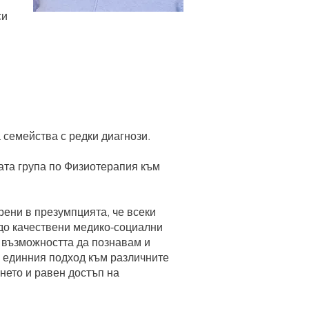
си
 семейства с редки диагнози.
ата група по Физиотерапия към
рени в презумпцията, че всеки
 до качествени медико-социални
 възможността да познавам и
 в единния подход към различните
нето и равен достъп на