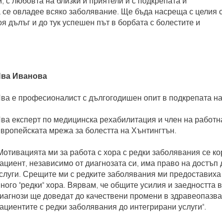
 с любовта на близки и приятели и с подкрепата и
а се овладее всяко заболявание. Ще бъда насреща с целия 
оя дълъг и до тук успешен път в борбата с болестите и
ва Иванова
ва е професионалист с дългогодишен опит в подкрепата на
ва експерт по медицинска рехабилитация и член на работн
вропейската мрежа за болестта на Хънтингтън.
Мотивацията ми за работа с хора с редки заболявания се ко
ациент, независимо от диагнозата си, има право на достъп
слуги. Срещите ми с редките заболявания ми предоставиха
ного "редки" хора. Вярвам, че общите усилия и заедността
иагнози ще доведат до качествени промени в здравеопазва
ациентите с редки заболявания до интегрирани услуги".