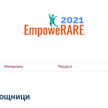
Материали
Ресурси
мощници