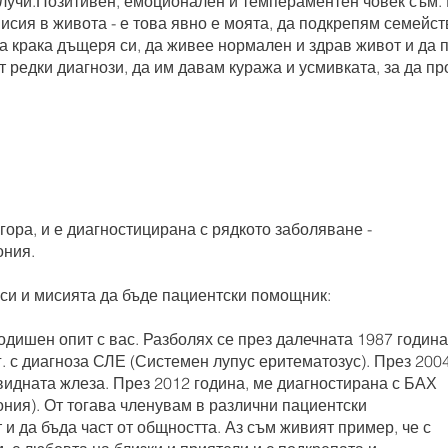
лучи.Позитивен, емоционален и темпераментен човек съм. 
исия в живота - е това явно е моята, да подкрепям семейст
а крака дъщеря си, да живее нормален и здрав живот и да 
т редки диагнози, да им давам куража и усмивката, за да п
ора, и е диагностицирана с рядкото заболяване -
ония.
 си и мисията да бъде пациентски помощник:
годишен опит с вас. Разболях се през далечната 1987 година
. с диагноза СЛЕ (Системен лупус еритематозус). През 200
видната жлеза. През 2012 година, ме диагностирана с БАХ
ния). От тогава членувам в различни пациентски
 и да бъда част от общността. Аз съм живият пример, че с