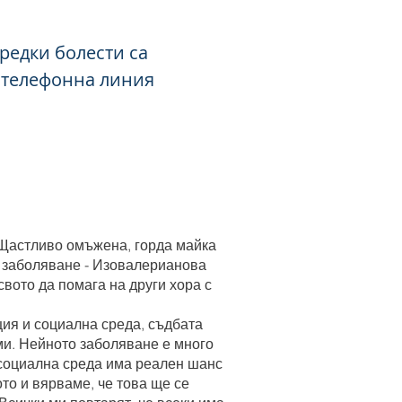
редки болести са
 телефонна линия
 Щастливо омъжена, горда майка
о заболяване - Изовалерианова
свото да помага на други хора с
ция и социална среда, съдбата
ми. Нейното заболяване е много
 социална среда има реален шанс
то и вярваме, че това ще се