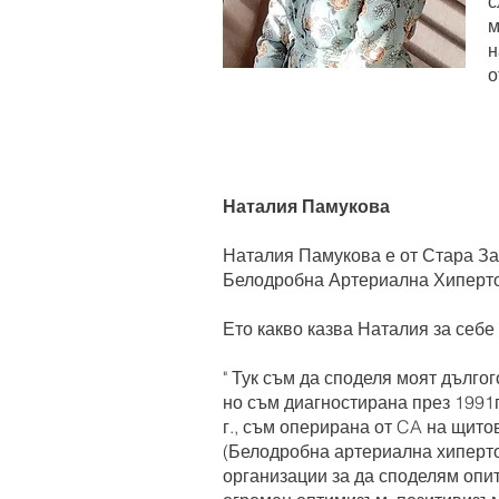
с
м
н
о
Наталия Памукова
Наталия Памукова е от Стара Заг
Белодробна Артериална Хиперт
Ето какво казва Наталия за себе
" Тук съм да споделя моят дълго
но съм диагностирана през 1991г
г., съм оперирана от CA на щито
(Белодробна артериална хиперто
организации за да споделям опит