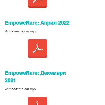
EmpoweRare: Април 2022
Изтеглете от тук:
EmpoweRare: Декември
2021
Изтеглете от тук: