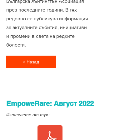
Българска Хънтингтън Асоциация
през последните години. В тях
редовно се публикува информация
за актуалните събития, инициативи
и промени в света на редките
болести.
< Назад
EmpoweRare: Август 2022
Изтеглете от тук: