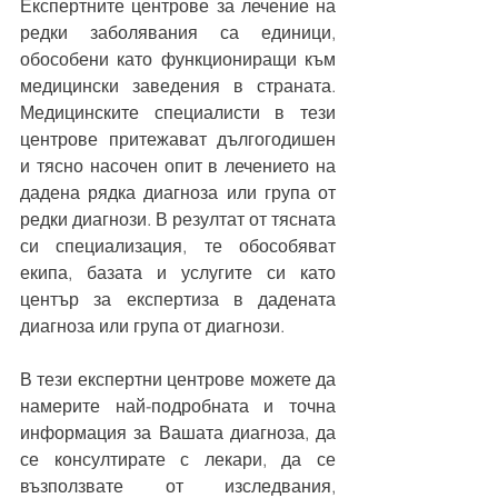
Експертните центрове за лечение на 
редки заболявания са единици, 
обособени като функциониращи към 
медицински заведения в страната. 
Медицинските специалисти в тези 
центрове притежават дългогодишен 
и тясно насочен опит в лечението на 
дадена рядка диагноза или група от 
редки диагнози. В резултат от тясната 
си специализация, те обособяват 
екипа, базата и услугите си като 
център за експертиза в дадената 
диагноза или група от диагнози.
В тези експертни центрове можете да 
намерите най-подробната и точна 
информация за Вашата диагноза, да 
се консултирате с лекари, да се 
възползвате от изследвания, 