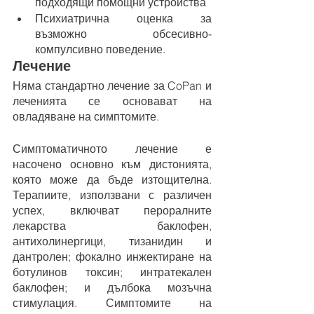
подходящи помощни устройства
Психиатрична оценка за 
възможно обсесивно-
компулсивно поведение.
Лечение
Няма стандартно лечение за CoPan и 
леченията се основават на 
овладяване на симптомите.
Симптоматичното лечение е 
насочено основно към дистонията, 
която може да бъде изтощителна. 
Терапиите, използвани с различен 
успех, включват пероралните 
лекарства баклофен, 
антихолинергици, тизанидин и 
дантролен; фокално инжектиране на 
ботулинов токсин; интратекален 
баклофен; и дълбока мозъчна 
стимулация. Симптомите на 