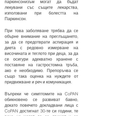
паркинсонизъм могат да бъдат 
лекувани със същите лекарства, 
използвани при болестта на 
Паркинсон.
При това заболяване трябва да се 
обърне внимание на преглъщането, 
за да се предотврати аспирация и 
диета с редовно измерване на 
височината и теглото при деца, за да 
се осигури адекватно хранене с 
поставяне на гастростомна тръба, 
ако е необходимо. Препоръчва се 
също така оценка на нуждите от 
придвижване и реч и комуникация.
Въпреки че симптомите на CoPAN 
обикновено се развиват бавно, 
докато повечето докладвани лица с 
CoPAN достигнат 30-те си години, те 