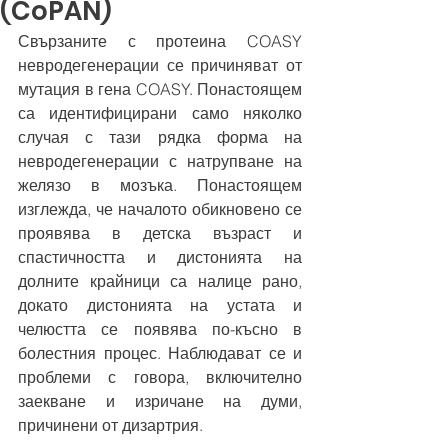
(CoPAN)
Свързаните с протеина COASY 
невродегенерации се причиняват от 
мутация в гена COASY. Понастоящем 
са идентифицирани само няколко 
случая с тази рядка форма на 
невродегенерации с натрупване на 
желязо в мозъка. Понастоящем 
изглежда, че началото обикновено се 
проявява в детска възраст и 
спастичността и дистонията на 
долните крайници са налице рано, 
докато дистонията на устата и 
челюстта се появява по-късно в 
болестния процес. Наблюдават се и 
проблеми с говора, включително 
заекване и изричане на думи, 
причинени от дизартрия.