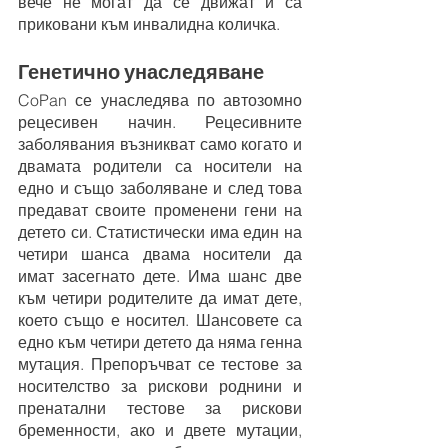
вече не могат да се движат и са 
приковани към инвалидна количка.
Генетично унаследяване
CoPan се унаследява по автозомно 
рецесивен начин. Рецесивните 
заболявания възникват само когато и 
двамата родители са носители на 
едно и също заболяване и след това 
предават своите променени гени на 
детето си. Статистически има един на 
четири шанса двама носители да 
имат засегнато дете. Има шанс две 
към четири родителите да имат дете, 
което също е носител. Шансовете са 
едно към четири детето да няма генна 
мутация. Препоръчват се тестове за 
носителство за рискови роднини и 
пренатални тестове за рискови 
бременности, ако и двете мутации, 