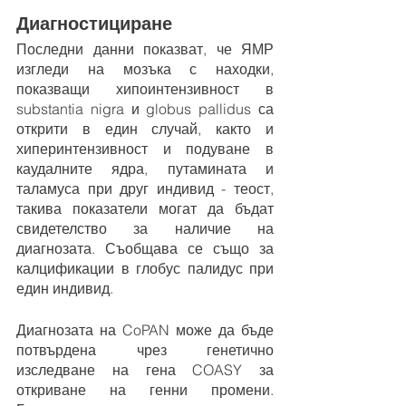
Диагностициране
Последни данни показват, че ЯМР 
изгледи на мозъка с находки, 
показващи хипоинтензивност в 
substantia nigra и globus pallidus са 
открити в един случай, както и 
хиперинтензивност и подуване в 
каудалните ядра, путамината и 
таламуса при друг индивид - теост, 
такива показатели могат да бъдат 
свидетелство за наличие на 
диагнозата. Съобщава се също за 
калцификации в глобус палидус при 
един индивид.
Диагнозата на CoPAN може да бъде 
потвърдена чрез генетично 
изследване на гена COASY за 
откриване на генни промени. 