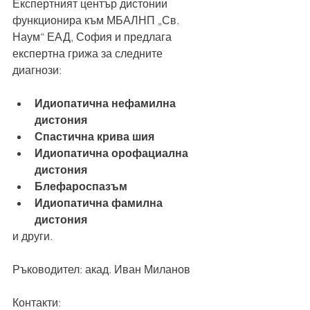
Експертният център дистонии 
функционира към 
МБАЛНП „Св. 
Наум“ ЕАД, София
 и предлага 
експертна грижа за следните 
диагнози:
Идиопатична нефамилна 
дистония
Спастична крива шия
Идиопатична орофациална 
дистония
Блефароспазъм
Идиопатична фамилна 
дистония
и други.
Ръководител: акад. Иван Миланов
Контакти: