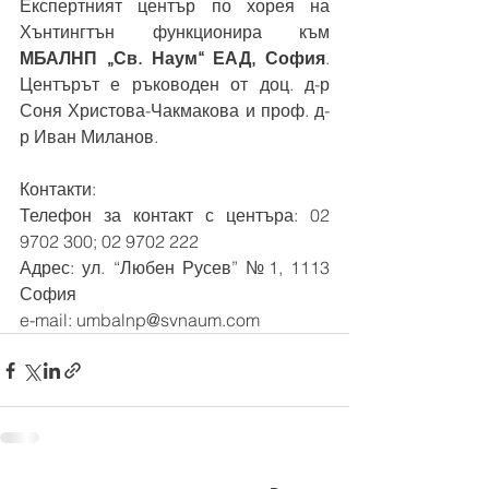
Експертният център по хорея на 
Хънтингтън функционира към 
МБАЛНП „Св. Наум“ ЕАД, София
. 
Центърът е ръководен от доц. д-р 
Соня Христова-Чакмакова и проф. д-
р Иван Миланов.
Контакти:
Телефон за контакт с центъра: 
02 
9702 300; 02 9702 222
Адрес: ул. “Любен Русев” №1, 1113 
София
e-mail: umbalnp@svnaum.com