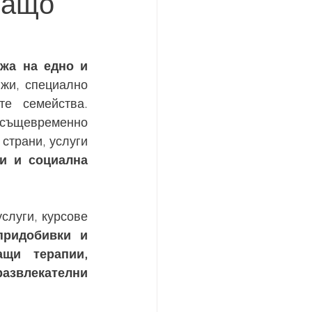
защо
жа на едно и 
жи, специално 
е семейства. 
 същевременно 
трани, услуги 
и и социална 
луги, курсове 
ридобивки и 
щи терапии, 
звлекателни 