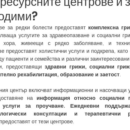
 ресурсните центрове и 
ходими?
ве за редки болести предоставят 
комплексна гри
лваща услугите за здравеопазване и социални гри
 хора, живеещи с рядко заболяване, и технит
ве предоставят холистични услуги и подкрепа, като
у пациенти и семейства и различни заинтересовани с
и, предоставящи 
здравни грижи, социални гриж
ително рехабилитация, образование и заетост
.
сния център включват информационни и насочващи ус
доставяне на 
информация относно социални п
 услуги за проучване. Ежедневни поддържа
ологически консултации и терапевтични ра
 предоставят от тези центрове. 