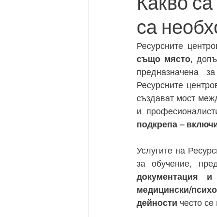
Какво са
са необ
Ресурсните центро
също място,
 допъ
предназначена за
Ресурсните центро
създават мост межд
и професионалист
подкрепа – включ
Услугите на Ресур
за обучение, пре
документация и
медицински/псих
дейности
 често се