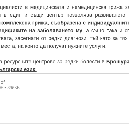
циалисти в медицинската и немедицинска грижа за
 в един и същи център позволява развиването на
 
комплексна грижа, съобразена с индивидуалните
ецификите на заболяването му
, а също така и сп
вата, засегнати от редки диагнози, тъй като за тях
места, на които да получат нужните услуги.
а ресурсните центрове за редки болести в 
Брошурат
ългарски език:
pdf
DF • 396KB